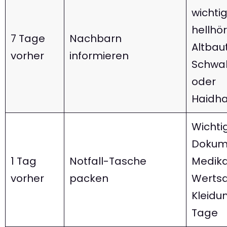
wichtig
hellhö
7 Tage
Nachbarn
Altbau
vorher
informieren
Schwa
oder
Haidh
Wichti
Dokum
1 Tag
Notfall-Tasche
Medik
vorher
packen
Werts
Kleidun
Tage