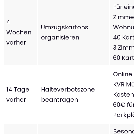
Für ein
Zimme
4
Umzugskartons
Wohnu
Wochen
organisieren
40 Kart
vorher
3 Zimm
60 Kar
Online
KVR M
14 Tage
Halteverbotszone
Kosten
vorher
beantragen
60€ für
Parkpl
Beson