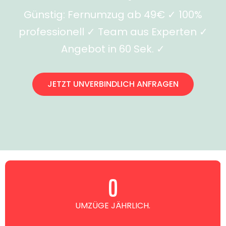
Günstig: Fernumzug ab 49€ ✓ 100%
professionell ✓ Team aus Experten ✓
Angebot in 60 Sek. ✓
JETZT UNVERBINDLICH ANFRAGEN
0
UMZÜGE JÄHRLICH.