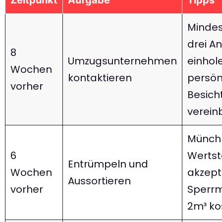
Minde
drei A
8
Umzugsunternehmen
einhol
Wochen
kontaktieren
persön
vorher
Besich
verein
Münch
6
Wertst
Entrümpeln und
Wochen
akzept
Aussortieren
vorher
Sperrm
2m³ ko