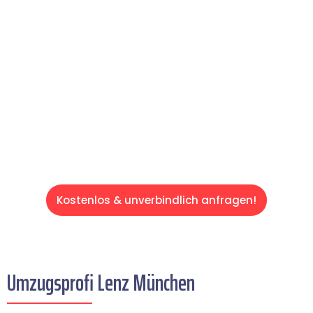
Expertenteam Ihren Umzug schnell, sicher
und effizient gestaltet. Lassen Sie uns den
schweren Teil übernehmen & freuen Sie sich
auf einen entspannten und kostengünstigen
Servive!
Kostenlos & unverbindlich anfragen!
Umzugsprofi Lenz München