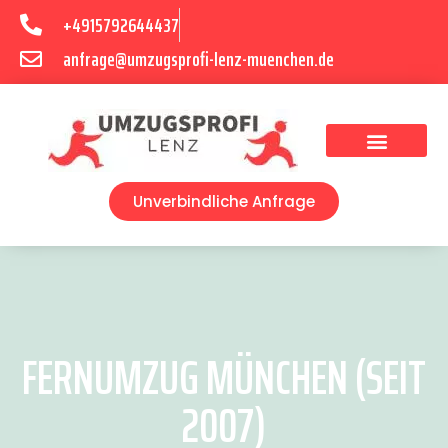
+4915792644437
anfrage@umzugsprofi-lenz-muenchen.de
Umzugsunternehmen München
Umzugsservice München
Unverbindliche Anfrage
FERNUMZUG MÜNCHEN (SEIT
2007)