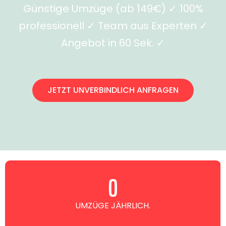
Günstige Umzüge (ab 149€) ✓ 100%
professionell ✓ Team aus Experten ✓
Angebot in 60 Sek. ✓
JETZT UNVERBINDLICH ANFRAGEN
0
UMZÜGE JÄHRLICH.