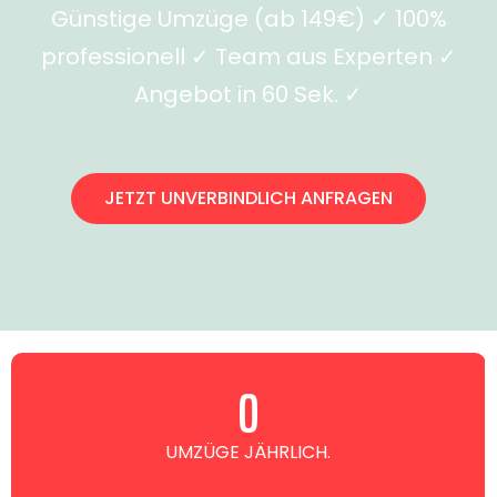
Günstige Umzüge (ab 149€) ✓ 100%
professionell ✓ Team aus Experten ✓
Angebot in 60 Sek. ✓
JETZT UNVERBINDLICH ANFRAGEN
0
UMZÜGE JÄHRLICH.