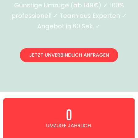
Günstige Umzüge (ab 149€) ✓ 100%
professionell ✓ Team aus Experten ✓
Angebot in 60 Sek. ✓
JETZT UNVERBINDLICH ANFRAGEN
0
UMZÜGE JÄHRLICH.