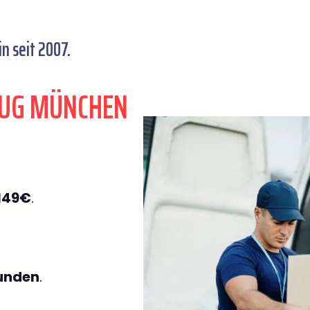
n seit 2007.
ZUG MÜNCHEN
149€
.
tunden
.