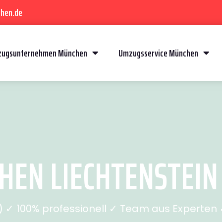
hen.de
ugsunternehmen München
Umzugsservice München
EN LIECHTENSTEIN (
✓ 100% professionell ✓ Team aus Experten ✓