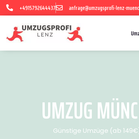
+4915792644437
anfrage@umzugsprofi-lenz-muenc
Umz
UMZUG MÜNCH
Günstige Umzüge (ab 149€) 