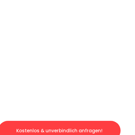
ICHES ANGEBOT IN
UNTER 60 S
ngslosen & sorgenfreien Umzug in München: E
gestaltet. Lassen Sie uns den schweren Teil 
tspannten und kostengünstigen Servive!
Kostenlos & unverbindlich anfragen!