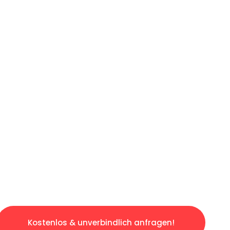
ICHES ANGEBOT IN
UNTER 60 S
ngslosen & sorgenfreien Umzug in München: E
gestaltet. Lassen Sie uns den schweren Teil 
tspannten und kostengünstigen Servive!
Kostenlos & unverbindlich anfragen!