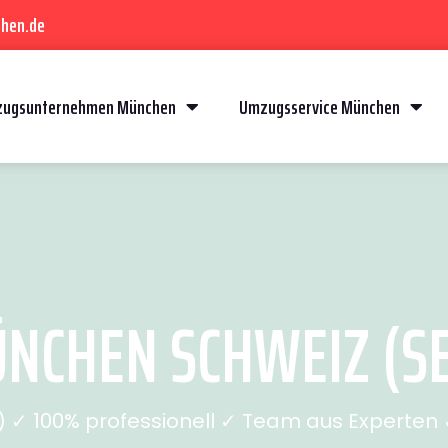
hen.de
ugsunternehmen München
Umzugsservice München
CHEN SCHWEIZ (SE
✓ 100% professionell ✓ Team aus Experten ✓