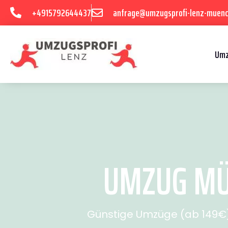
+4915792644437
anfrage@umzugsprofi-lenz-muenc
Umz
UMZUG MÜN
Günstige Umzüge (ab 149€) 