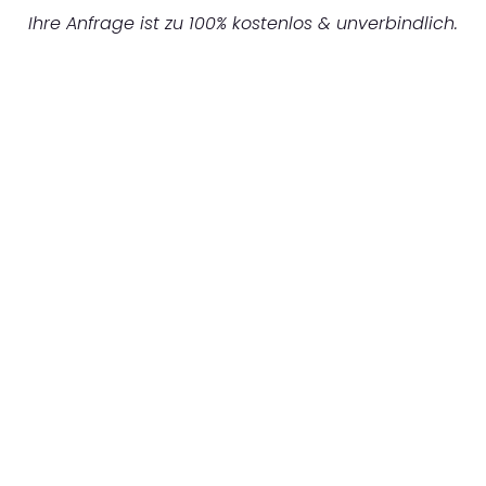
Ihre Anfrage ist zu 100% kostenlos & unverbindlich.
UNVERBINDLICHES ANGEBOT IN
UNTER 60 SEKUNDEN
:
Machen Sie sich bereit für einen
reibungslosen & sorgenfreien Umzug in
München: Erleben Sie, wie unser
Expertenteam Ihren Umzug schnell, sicher
und effizient gestaltet. Lassen Sie uns den
schweren Teil übernehmen & freuen Sie sich
auf einen entspannten und kostengünstigen