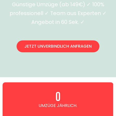
Günstige Umzüge (ab 149€) ✓ 100%
professionell ✓ Team aus Experten ✓
Angebot in 60 Sek. ✓
JETZT UNVERBINDLICH ANFRAGEN
0
UMZÜGE JÄHRLICH.