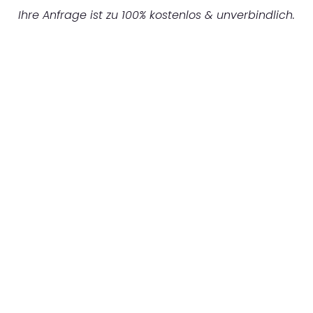
Ihre Anfrage ist zu 100% kostenlos & unverbindlich.
UNVERBINDLICHES ANGEBOT IN
UNTER 60 SEKUNDEN
:
Machen Sie sich bereit für einen
reibungslosen & sorgenfreien Umzug in
München: Erleben Sie, wie unser
Expertenteam Ihren Umzug schnell, sicher
und effizient gestaltet. Lassen Sie uns den
schweren Teil übernehmen & freuen Sie sich
auf einen entspannten und kostengünstigen