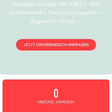
Günstige Umzüge (ab 149€) ✓ 100%
professionell ✓ Team aus Experten ✓
Angebot in 60 Sek. ✓
JETZT UNVERBINDLICH ANFRAGEN
0
UMZÜGE JÄHRLICH.