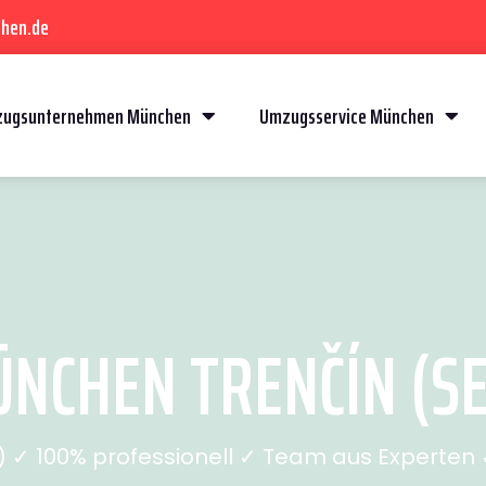
hen.de
ugsunternehmen München
Umzugsservice München
CHEN TRENČÍN (SE
✓ 100% professionell ✓ Team aus Experten ✓