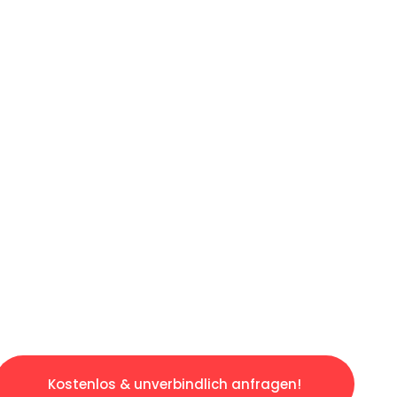
ICHES ANGEBOT IN
UNTER 60 S
ngslosen & sorgenfreien Umzug in München: E
gestaltet. Lassen Sie uns den schweren Teil 
tspannten und kostengünstigen Servive!
Kostenlos & unverbindlich anfragen!