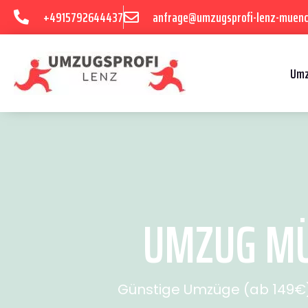
+4915792644437
anfrage@umzugsprofi-lenz-muenc
Umz
UMZUG MÜN
Günstige Umzüge (ab 149€) 