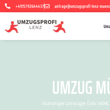
+4915792644437
anfrage@umzugsprofi-lenz-muenc
Umz
UMZUG MÜ
Günstige Umzüge (ab 149€) 