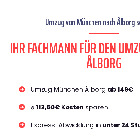
Umzug von München nach Ålborg se
IHR FACHMANN FÜR DEN UM
ÅLBORG
Umzug München Ålborg
ab 149€
.
⌀
113,50€ Kosten
sparen.
Express-Abwicklung in
unter 24 S