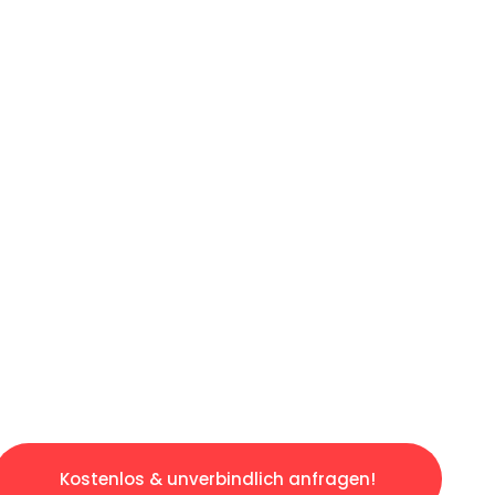
ICHES ANGEBOT IN
UNTER 60 S
ngslosen & sorgenfreien Umzug in München: E
gestaltet. Lassen Sie uns den schweren Teil 
tspannten und kostengünstigen Servive!
Kostenlos & unverbindlich anfragen!