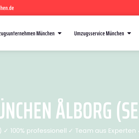
hen.de
ugsunternehmen München
Umzugsservice München
NCHEN ÅLBORG (SEI
✓ 100% professionell ✓ Team aus Experten ✓