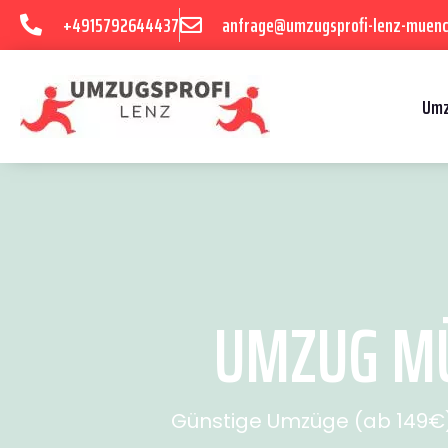
+4915792644437
anfrage@umzugsprofi-lenz-muenc
Umz
UMZUG MÜ
Günstige Umzüge (ab 149€) 