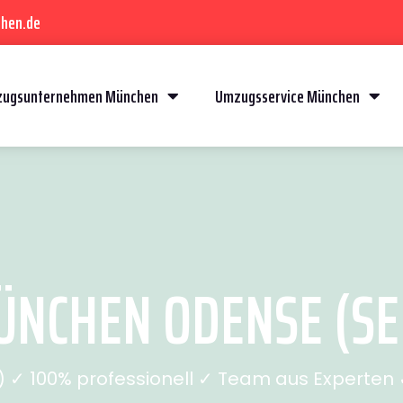
hen.de
ugsunternehmen München
Umzugsservice München
NCHEN ODENSE (SEI
✓ 100% professionell ✓ Team aus Experten ✓