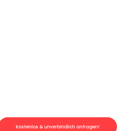
ICHES ANGEBOT IN
UNTER 60 S
ngslosen & sorgenfreien Umzug in München: E
gestaltet. Lassen Sie uns den schweren Teil 
tspannten und kostengünstigen Servive!
Kostenlos & unverbindlich anfragen!