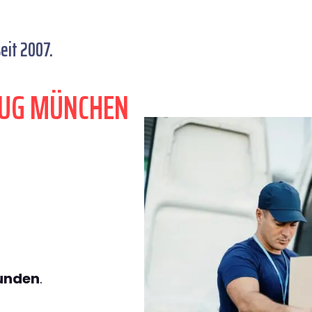
it 2007.
ZUG MÜNCHEN
tunden
.