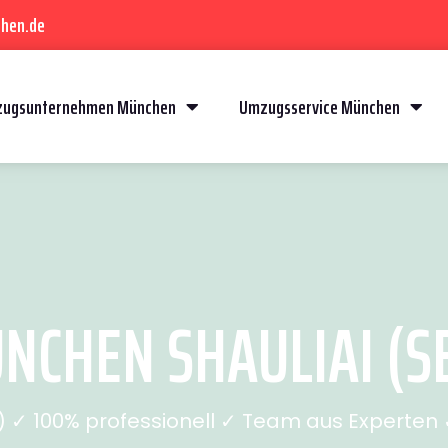
hen.de
ugsunternehmen München
Umzugsservice München
CHEN SHAULIAI (SE
✓ 100% professionell ✓ Team aus Experten ✓