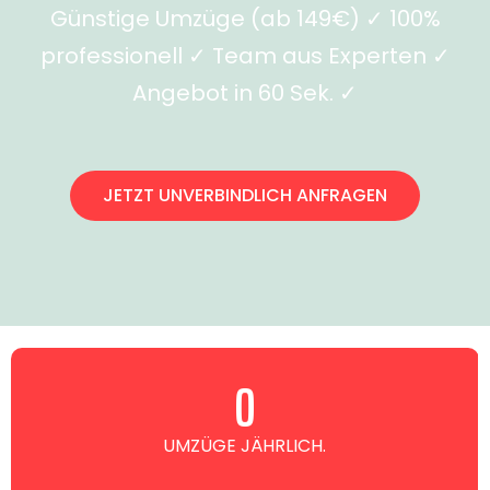
Günstige Umzüge (ab 149€) ✓ 100%
professionell ✓ Team aus Experten ✓
Angebot in 60 Sek. ✓
JETZT UNVERBINDLICH ANFRAGEN
0
UMZÜGE JÄHRLICH.