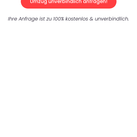
Umzug unverbindlich anfragen!
Ihre Anfrage ist zu 100% kostenlos & unverbindlich.
UNVERBINDLICHES ANGEBOT IN
UNTER 60 SEKUNDEN
:
Machen Sie sich bereit für einen
reibungslosen & sorgenfreien Umzug in
München: Erleben Sie, wie unser
Expertenteam Ihren Umzug schnell, sicher
und effizient gestaltet. Lassen Sie uns den
schweren Teil übernehmen & freuen Sie sich