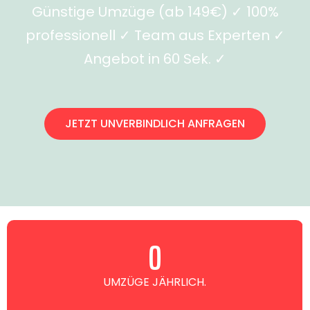
Günstige Umzüge (ab 149€) ✓ 100%
professionell ✓ Team aus Experten ✓
Angebot in 60 Sek. ✓
JETZT UNVERBINDLICH ANFRAGEN
0
UMZÜGE JÄHRLICH.