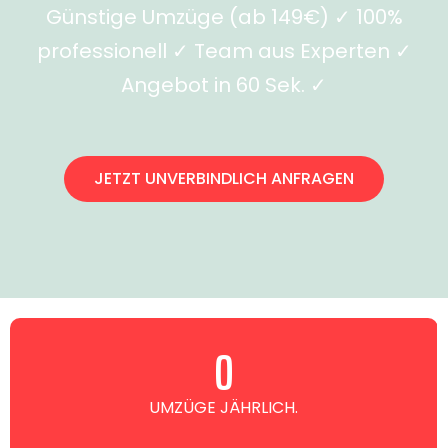
Günstige Umzüge (ab 149€) ✓ 100%
professionell ✓ Team aus Experten ✓
Angebot in 60 Sek. ✓
JETZT UNVERBINDLICH ANFRAGEN
0
UMZÜGE JÄHRLICH.