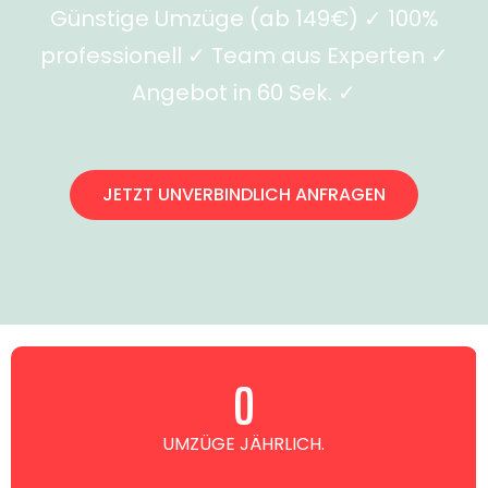
Günstige Umzüge (ab 149€) ✓ 100%
professionell ✓ Team aus Experten ✓
Angebot in 60 Sek. ✓
JETZT UNVERBINDLICH ANFRAGEN
0
UMZÜGE JÄHRLICH.