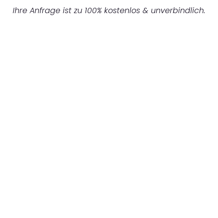
Ihre Anfrage ist zu 100% kostenlos & unverbindlich.
UNVERBINDLICHES ANGEBOT IN
UNTER 60 SEKUNDEN
:
Machen Sie sich bereit für einen
reibungslosen & sorgenfreien Umzug in
München: Erleben Sie, wie unser
Expertenteam Ihren Umzug schnell, sicher
und effizient gestaltet. Lassen Sie uns den
schweren Teil übernehmen & freuen Sie sich
auf einen entspannten und kostengünstigen