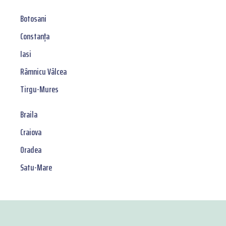
Botosani
Constanța
Iasi
Râmnicu Vâlcea
Tirgu-Mures
Braila
Craiova
Oradea
Satu-Mare