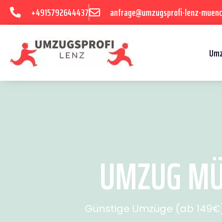
+4915792644437
anfrage@umzugsprofi-lenz-muenc
Umz
UMZUG MÜN
Günstige Umzüge (ab 149€) 