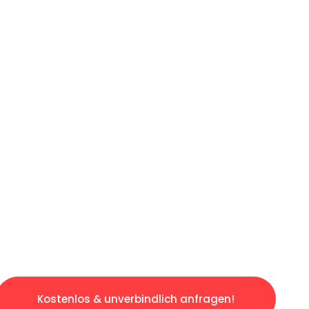
ICHES ANGEBOT IN
UNTER 60 S
ngslosen & sorgenfreien Umzug in München: E
gestaltet. Lassen Sie uns den schweren Teil 
tspannten und kostengünstigen Servive!
Kostenlos & unverbindlich anfragen!