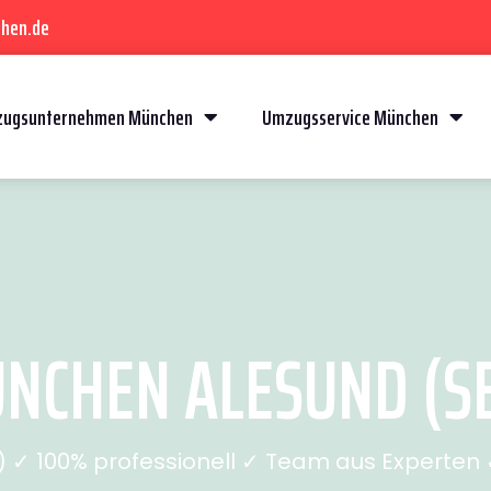
hen.de
ugsunternehmen München
Umzugsservice München
CHEN ALESUND (SE
✓ 100% professionell ✓ Team aus Experten ✓