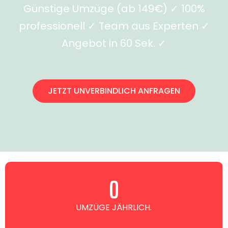
Günstige Umzüge (ab 149€) ✓ 100%
professionell ✓ Team aus Experten ✓
Angebot in 60 Sek. ✓
JETZT UNVERBINDLICH ANFRAGEN
0
UMZÜGE JÄHRLICH.