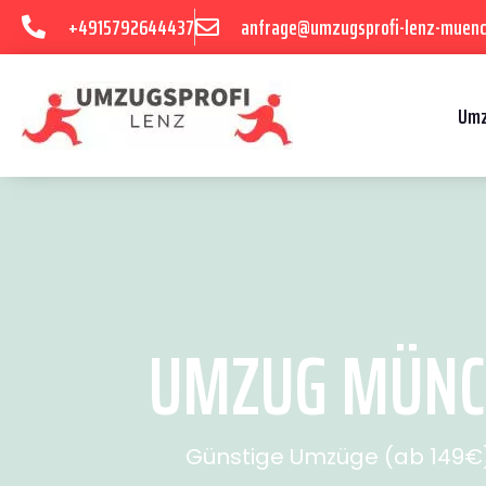
+4915792644437
anfrage@umzugsprofi-lenz-muenc
Umz
UMZUG MÜNCH
Günstige Umzüge (ab 149€) 