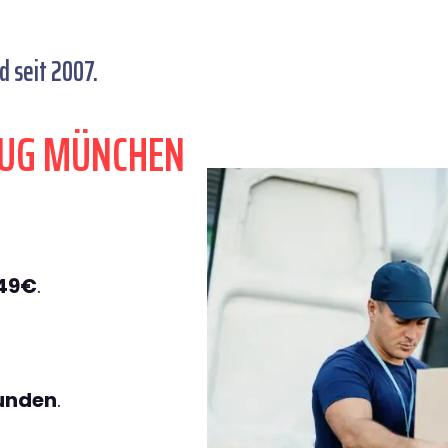
 seit 2007.
ZUG MÜNCHEN
149€
.
tunden
.