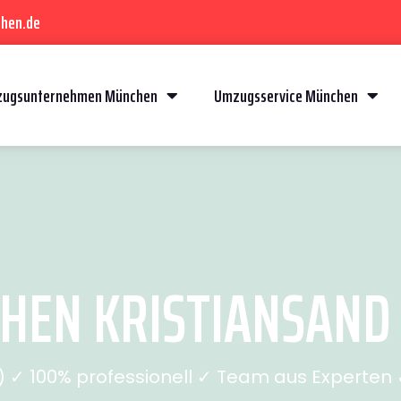
hen.de
ugsunternehmen München
Umzugsservice München
EN KRISTIANSAND (
✓ 100% professionell ✓ Team aus Experten ✓