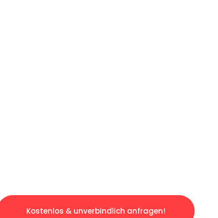
ICHES ANGEBOT IN
UNTER 60 S
ngslosen & sorgenfreien Umzug in München: E
gestaltet. Lassen Sie uns den schweren Teil 
tspannten und kostengünstigen Servive!
Kostenlos & unverbindlich anfragen!