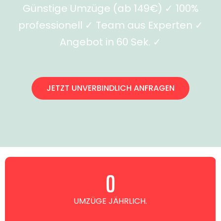
Günstige Umzüge (ab 149€) ✓ 100%
professionell ✓ Team aus Experten ✓
Angebot in 60 Sek. ✓
JETZT UNVERBINDLICH ANFRAGEN
0
UMZÜGE JÄHRLICH.