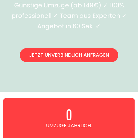
Günstige Umzüge (ab 149€) ✓ 100%
professionell ✓ Team aus Experten ✓
Angebot in 60 Sek. ✓
JETZT UNVERBINDLICH ANFRAGEN
0
UMZÜGE JÄHRLICH.