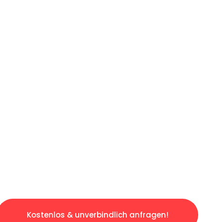
ICHES ANGEBOT IN
UNTER 60 S
ngslosen & sorgenfreien Umzug in München: E
gestaltet. Lassen Sie uns den schweren Teil 
tspannten und kostengünstigen Servive!
Kostenlos & unverbindlich anfragen!