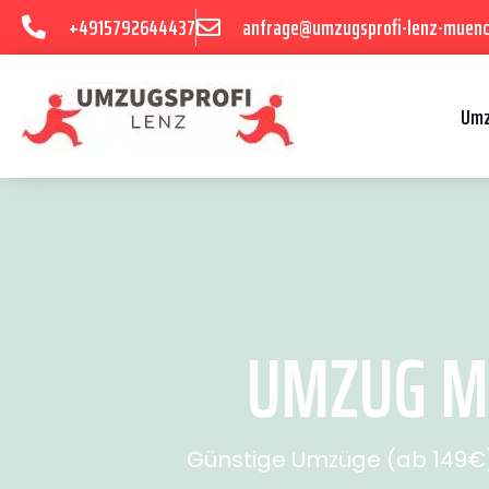
+4915792644437
anfrage@umzugsprofi-lenz-muenc
Umz
UMZUG MÜ
Günstige Umzüge (ab 149€) 