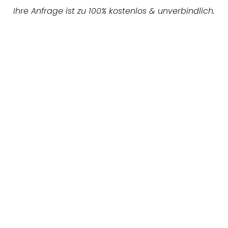
Ihre Anfrage ist zu 100% kostenlos & unverbindlich.
UNVERBINDLICHES ANGEBOT IN
UNTER 60 SEKUNDEN
:
Machen Sie sich bereit für einen
reibungslosen & sorgenfreien Umzug in
München: Erleben Sie, wie unser
Expertenteam Ihren Umzug schnell, sicher
und effizient gestaltet. Lassen Sie uns den
schweren Teil übernehmen & freuen Sie sich
auf einen entspannten und kostengünstigen