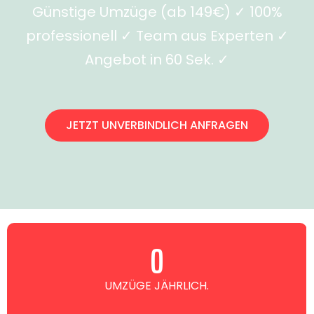
Günstige Umzüge (ab 149€) ✓ 100%
professionell ✓ Team aus Experten ✓
Angebot in 60 Sek. ✓
JETZT UNVERBINDLICH ANFRAGEN
0
UMZÜGE JÄHRLICH.