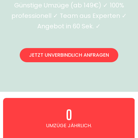
Günstige Umzüge (ab 149€) ✓ 100%
professionell ✓ Team aus Experten ✓
Angebot in 60 Sek. ✓
JETZT UNVERBINDLICH ANFRAGEN
0
UMZÜGE JÄHRLICH.