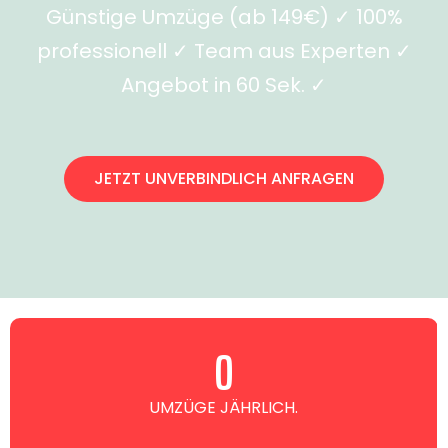
Günstige Umzüge (ab 149€) ✓ 100%
professionell ✓ Team aus Experten ✓
Angebot in 60 Sek. ✓
JETZT UNVERBINDLICH ANFRAGEN
0
UMZÜGE JÄHRLICH.