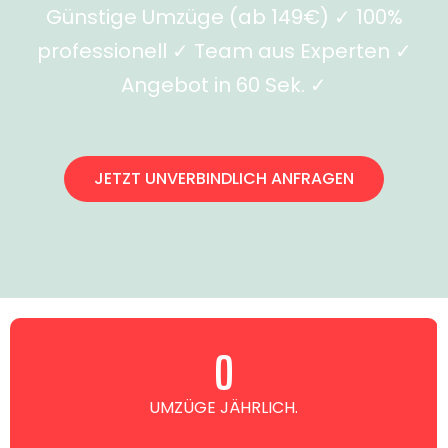
Günstige Umzüge (ab 149€) ✓ 100%
professionell ✓ Team aus Experten ✓
Angebot in 60 Sek. ✓
JETZT UNVERBINDLICH ANFRAGEN
0
UMZÜGE JÄHRLICH.