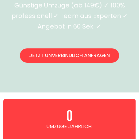
Günstige Umzüge (ab 149€) ✓ 100%
professionell ✓ Team aus Experten ✓
Angebot in 60 Sek. ✓
JETZT UNVERBINDLICH ANFRAGEN
0
UMZÜGE JÄHRLICH.