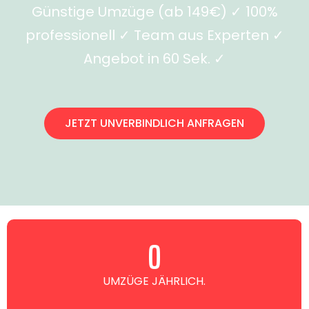
Günstige Umzüge (ab 149€) ✓ 100%
professionell ✓ Team aus Experten ✓
Angebot in 60 Sek. ✓
JETZT UNVERBINDLICH ANFRAGEN
0
UMZÜGE JÄHRLICH.