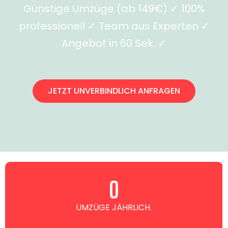
Günstige Umzüge (ab 149€) ✓ 100%
professionell ✓ Team aus Experten ✓
Angebot in 60 Sek. ✓
JETZT UNVERBINDLICH ANFRAGEN
0
UMZÜGE JÄHRLICH.