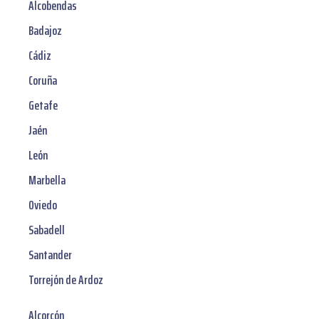
Alcobendas
Badajoz
Cádiz
Coruña
Getafe
Jaén
León
Marbella
Oviedo
Sabadell
Santander
Torrejón de Ardoz
Alcorcón