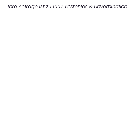
Ihre Anfrage ist zu 100% kostenlos & unverbindlich.
UNVERBINDLICHES ANGEBOT IN
UNTER 60 SEKUNDEN
:
Machen Sie sich bereit für einen
reibungslosen & sorgenfreien Umzug in
München: Erleben Sie, wie unser
Expertenteam Ihren Umzug schnell, sicher
und effizient gestaltet. Lassen Sie uns den
schweren Teil übernehmen & freuen Sie sich
auf einen entspannten und kostengünstigen