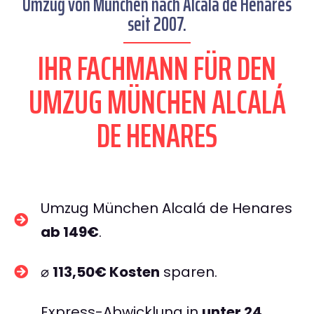
Umzug von München nach Alcalá de Henares
seit 2007.
IHR FACHMANN FÜR DEN
UMZUG MÜNCHEN ALCALÁ
DE HENARES
Umzug München Alcalá de Henares
ab 149€
.
⌀
113,50€ Kosten
sparen.
Express-Abwicklung in
unter 24