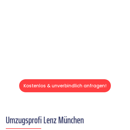
Expertenteam Ihren Umzug schnell, sicher
und effizient gestaltet. Lassen Sie uns den
schweren Teil übernehmen & freuen Sie sich
auf einen entspannten und kostengünstigen
Servive!
Kostenlos & unverbindlich anfragen!
Umzugsprofi Lenz München