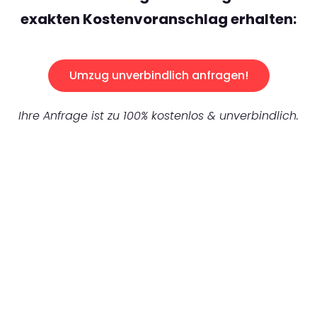
exakten Kostenvoranschlag erhalten:
Umzug unverbindlich anfragen!
Ihre Anfrage ist zu 100% kostenlos & unverbindlich.
UNVERBINDLICHES ANGEBOT IN
UNTER 60 SEKUNDEN
:
Machen Sie sich bereit für einen
reibungslosen & sorgenfreien Umzug in
München: Erleben Sie, wie unser