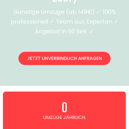
Günstige Umzüge (ab 149€) ✓ 100%
professionell ✓ Team aus Experten ✓
Angebot in 60 Sek. ✓
JETZT UNVERBINDLICH ANFRAGEN
0
UMZÜGE JÄHRLICH.