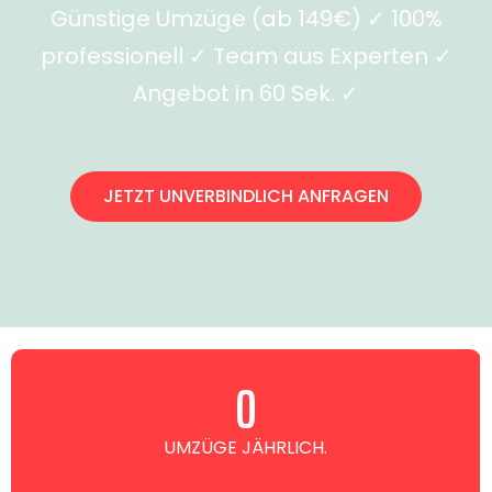
Günstige Umzüge (ab 149€) ✓ 100%
professionell ✓ Team aus Experten ✓
Angebot in 60 Sek. ✓
JETZT UNVERBINDLICH ANFRAGEN
0
UMZÜGE JÄHRLICH.