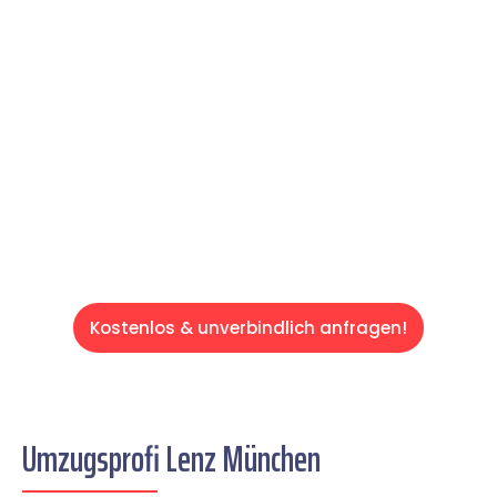
Expertenteam Ihren Umzug schnell, sicher
und effizient gestaltet. Lassen Sie uns den
schweren Teil übernehmen & freuen Sie sich
auf einen entspannten und kostengünstigen
Servive!
Kostenlos & unverbindlich anfragen!
Umzugsprofi Lenz München