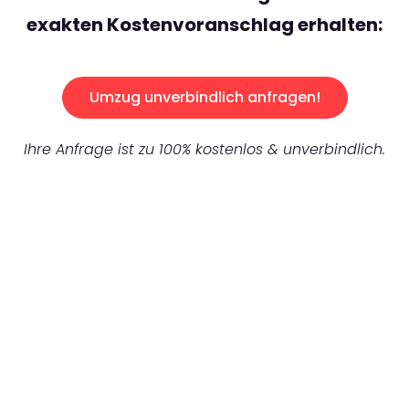
exakten Kostenvoranschlag erhalten:
Umzug unverbindlich anfragen!
Ihre Anfrage ist zu 100% kostenlos & unverbindlich.
UNVERBINDLICHES ANGEBOT IN
UNTER 60 SEKUNDEN
:
Machen Sie sich bereit für einen
reibungslosen & sorgenfreien Umzug in
München: Erleben Sie, wie unser