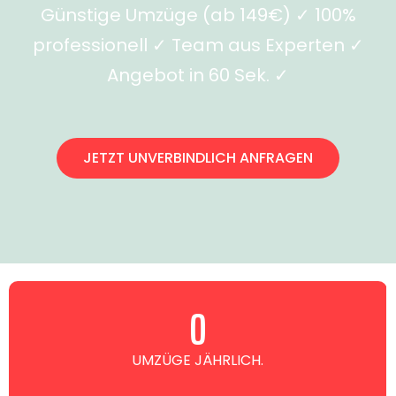
Günstige Umzüge (ab 149€) ✓ 100%
professionell ✓ Team aus Experten ✓
Angebot in 60 Sek. ✓
JETZT UNVERBINDLICH ANFRAGEN
0
UMZÜGE JÄHRLICH.