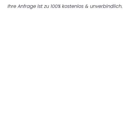
Ihre Anfrage ist zu 100% kostenlos & unverbindlich.
UNVERBINDLICHES ANGEBOT IN
UNTER 60 SEKUNDEN
:
Machen Sie sich bereit für einen
reibungslosen & sorgenfreien Umzug in
München: Erleben Sie, wie unser
Expertenteam Ihren Umzug schnell, sicher
und effizient gestaltet. Lassen Sie uns den
schweren Teil übernehmen & freuen Sie sich
auf einen entspannten und kostengünstigen