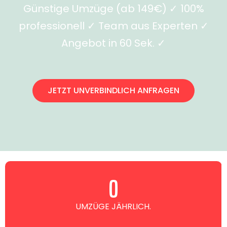
Günstige Umzüge (ab 149€) ✓ 100%
professionell ✓ Team aus Experten ✓
Angebot in 60 Sek. ✓
JETZT UNVERBINDLICH ANFRAGEN
0
UMZÜGE JÄHRLICH.