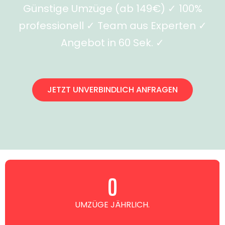
Günstige Umzüge (ab 149€) ✓ 100%
professionell ✓ Team aus Experten ✓
Angebot in 60 Sek. ✓
JETZT UNVERBINDLICH ANFRAGEN
0
UMZÜGE JÄHRLICH.