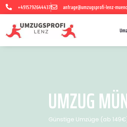
+4915792644437
anfrage@umzugsprofi-lenz-muenc
Umz
UMZUG MÜNC
Günstige Umzüge (ab 149€) 