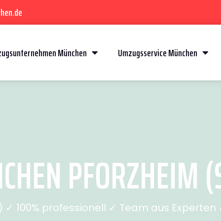
hen.de
ugsunternehmen München
Umzugsservice München
HEN PFORZHEIM (S
✓ 100% professionell ✓ Team aus Experten ✓