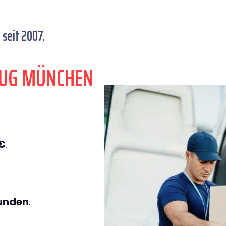
seit 2007.
ZUG MÜNCHEN
€
.
tunden
.