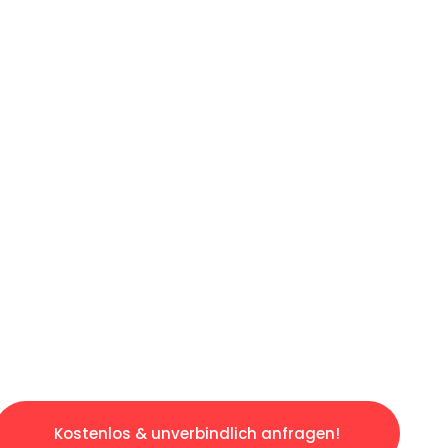
ICHES ANGEBOT IN
UNTER 60 S
ngslosen & sorgenfreien Umzug in München: E
gestaltet. Lassen Sie uns den schweren Teil 
tspannten und kostengünstigen Servive!
Kostenlos & unverbindlich anfragen!