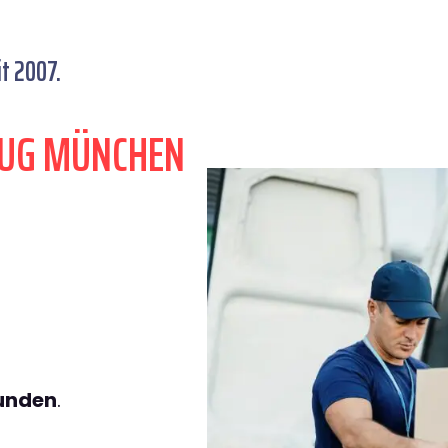
t 2007.
ZUG MÜNCHEN
tunden
.