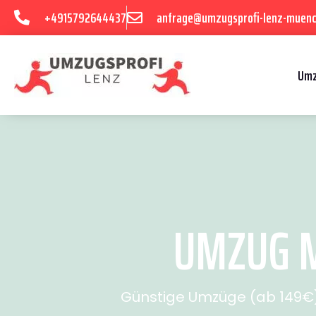
+4915792644437
anfrage@umzugsprofi-lenz-muenc
Umz
UMZUG M
Günstige Umzüge (ab 149€) 