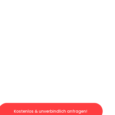
ICHES ANGEBOT IN
UNTER 60 S
ngslosen & sorgenfreien Umzug in München: E
gestaltet. Lassen Sie uns den schweren Teil 
tspannten und kostengünstigen Servive!
Kostenlos & unverbindlich anfragen!