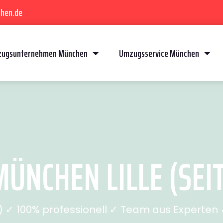
hen.de
ugsunternehmen München
Umzugsservice München
ÜNCHEN LILLE (SEIT
✓ 100% professionell ✓ Team aus Experten ✓