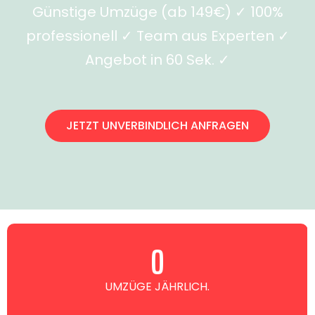
Günstige Umzüge (ab 149€) ✓ 100%
professionell ✓ Team aus Experten ✓
Angebot in 60 Sek. ✓
JETZT UNVERBINDLICH ANFRAGEN
0
UMZÜGE JÄHRLICH.