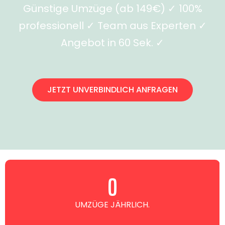
Günstige Umzüge (ab 149€) ✓ 100%
professionell ✓ Team aus Experten ✓
Angebot in 60 Sek. ✓
JETZT UNVERBINDLICH ANFRAGEN
0
UMZÜGE JÄHRLICH.