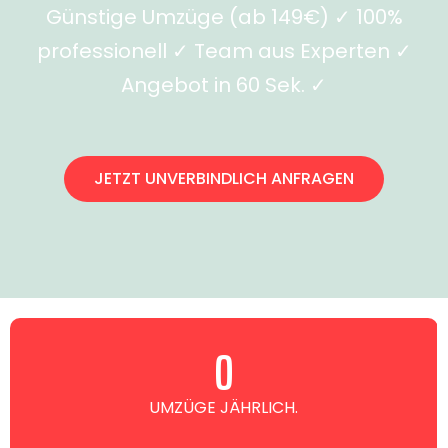
Günstige Umzüge (ab 149€) ✓ 100%
professionell ✓ Team aus Experten ✓
Angebot in 60 Sek. ✓
JETZT UNVERBINDLICH ANFRAGEN
0
UMZÜGE JÄHRLICH.