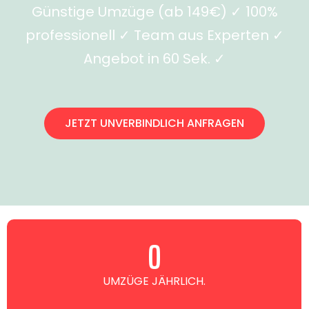
Günstige Umzüge (ab 149€) ✓ 100%
professionell ✓ Team aus Experten ✓
Angebot in 60 Sek. ✓
JETZT UNVERBINDLICH ANFRAGEN
0
UMZÜGE JÄHRLICH.