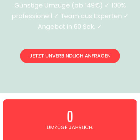
Günstige Umzüge (ab 149€) ✓ 100%
professionell ✓ Team aus Experten ✓
Angebot in 60 Sek. ✓
JETZT UNVERBINDLICH ANFRAGEN
0
UMZÜGE JÄHRLICH.