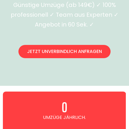
Günstige Umzüge (ab 149€) ✓ 100%
professionell ✓ Team aus Experten ✓
Angebot in 60 Sek. ✓
JETZT UNVERBINDLICH ANFRAGEN
0
UMZÜGE JÄHRLICH.