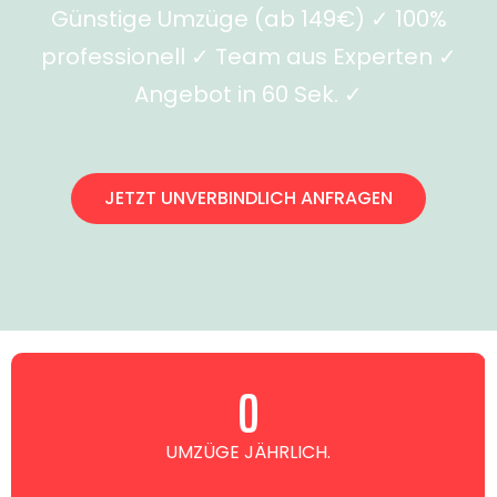
Günstige Umzüge (ab 149€) ✓ 100%
professionell ✓ Team aus Experten ✓
Angebot in 60 Sek. ✓
JETZT UNVERBINDLICH ANFRAGEN
0
UMZÜGE JÄHRLICH.