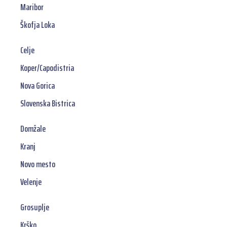
Maribor
Škofja Loka
Celje
Koper/Capodistria
Nova Gorica
Slovenska Bistrica
Domžale
Kranj
Novo mesto
Velenje
Grosuplje
Krško