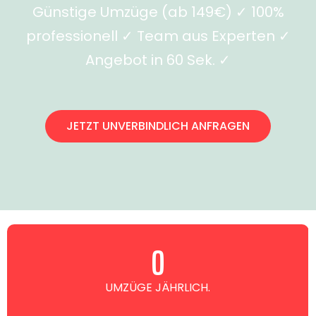
Günstige Umzüge (ab 149€) ✓ 100%
professionell ✓ Team aus Experten ✓
Angebot in 60 Sek. ✓
JETZT UNVERBINDLICH ANFRAGEN
0
UMZÜGE JÄHRLICH.