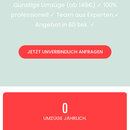
Günstige Umzüge (ab 149€) ✓ 100%
professionell ✓ Team aus Experten ✓
Angebot in 60 Sek. ✓
JETZT UNVERBINDLICH ANFRAGEN
0
UMZÜGE JÄHRLICH.