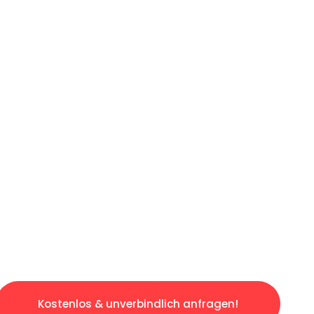
ICHES ANGEBOT IN
UNTER 60 S
ngslosen & sorgenfreien Umzug in München: E
gestaltet. Lassen Sie uns den schweren Teil 
tspannten und kostengünstigen Servive!
Kostenlos & unverbindlich anfragen!