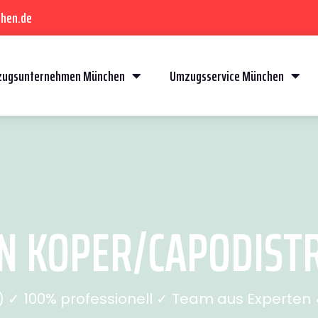
hen.de
ugsunternehmen München
Umzugsservice München
KOPER/CAPODISTRI
✓ 100% professionell ✓ Team aus Experten ✓