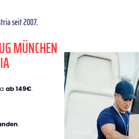
ria seit 2007.
ZUG MÜNCHEN
IA
ia
ab 149€
.
tunden
.