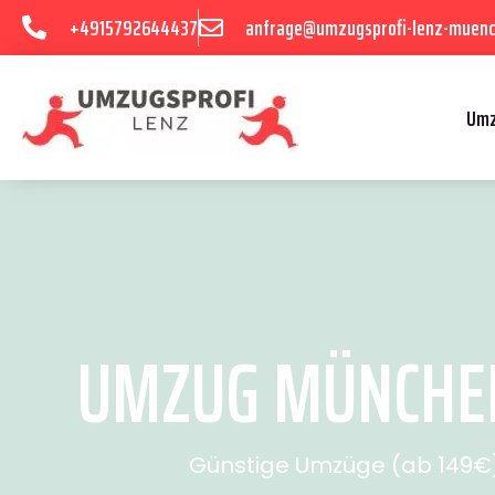
+4915792644437
anfrage@umzugsprofi-lenz-muenc
Umz
UMZUG MÜNCHEN 
Günstige Umzüge (ab 149€) 