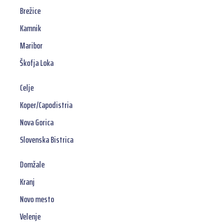
Brežice
Kamnik
Maribor
Škofja Loka
Celje
Koper/Capodistria
Nova Gorica
Slovenska Bistrica
Domžale
Kranj
Novo mesto
Velenje