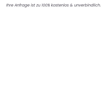
Ihre Anfrage ist zu 100% kostenlos & unverbindlich.
UNVERBINDLICHES ANGEBOT IN
UNTER 60 SEKUNDEN
:
Machen Sie sich bereit für einen
reibungslosen & sorgenfreien Umzug in
München: Erleben Sie, wie unser
Expertenteam Ihren Umzug schnell, sicher
und effizient gestaltet. Lassen Sie uns den
schweren Teil übernehmen & freuen Sie sich
auf einen entspannten und kostengünstigen