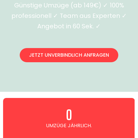
Günstige Umzüge (ab 149€) ✓ 100%
professionell ✓ Team aus Experten ✓
Angebot in 60 Sek. ✓
JETZT UNVERBINDLICH ANFRAGEN
0
UMZÜGE JÄHRLICH.