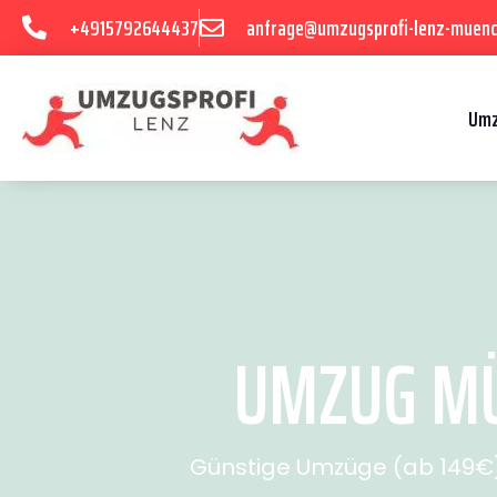
+4915792644437
anfrage@umzugsprofi-lenz-muenc
Umz
UMZUG MÜ
Günstige Umzüge (ab 149€) 