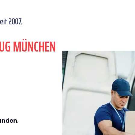
it 2007.
ZUG MÜNCHEN
tunden
.