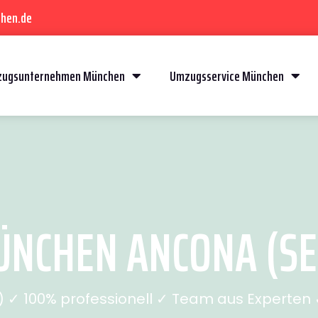
hen.de
ugsunternehmen München
Umzugsservice München
NCHEN ANCONA (SEI
✓ 100% professionell ✓ Team aus Experten ✓