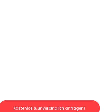
ICHES ANGEBOT IN
UNTER 60 S
ngslosen & sorgenfreien Umzug in München: E
gestaltet. Lassen Sie uns den schweren Teil 
tspannten und kostengünstigen Servive!
Kostenlos & unverbindlich anfragen!