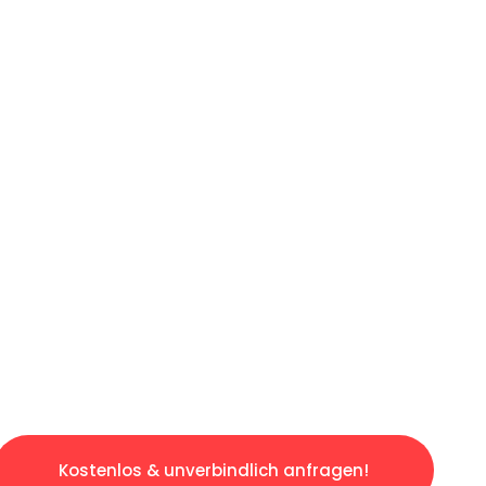
ICHES ANGEBOT IN
UNTER 60 S
ngslosen & sorgenfreien Umzug in München: E
gestaltet. Lassen Sie uns den schweren Teil 
tspannten und kostengünstigen Servive!
Kostenlos & unverbindlich anfragen!