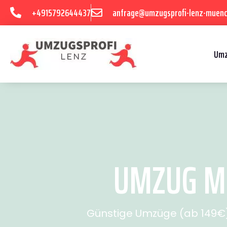
+4915792644437
anfrage@umzugsprofi-lenz-muenc
Umz
UMZUG MÜ
Günstige Umzüge (ab 149€) 