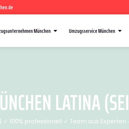
hen.de
ugsunternehmen München
Umzugsservice München
NCHEN LATINA (SEI
✓ 100% professionell ✓ Team aus Experten ✓